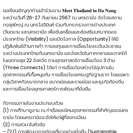
ขอเรียนเชิญทุกท่านเข้าร่วมงาน 𝐌𝐞𝐞𝐭 𝐓𝐡𝐚𝐢𝐥𝐚𝐧𝐝 𝐢𝐧 𝐃𝐚 𝐍𝐚𝐧𝐠
ระหว่างวันที่ 26-27 กันยายน 2567 ณ นครดานัง จัดโดยสถาน
กงสุลใหญ่ ณ นครโฮจิมินห์ ร่วมกับกระทรวงการต่างประเทศ
เวียดนาม และนครดานัง เพื่อขับเคลื่อนและส่งเสริมบทบาทของ
ประเทศไทย (Visibility) และเปิดโอกาส (Opportunity) ให้มี
ปฏิสัมพันธ์ด้านการค้า การลงทุนและการเชื่อมโยงระดับประชาชน
ระหว่างประเทศไทยกับนครดานัง และจังหวัดในภาคกลางและภาคใต้
ในเขตกงสุล 22 จังหวัด ตามยุทธศาสตร์การเชื่อมโยง 3 ด้าน
(Three Connects) ได้แก่ การเชื่อมโยงห่วงโซ่อุปทานใน
อุตสาหกรรมที่เกื้อหนุนกัน การเชื่อมโยงเศรษฐกิจฐานราก โดยเฉพาะ
กลุ่มวิสาหกิจขนาดกลาง ขนาดย่อมและรายย่อย และธุรกิจท้องถิ่น
และการเชื่อมโยงยุทธศาสตร์การพัฒนาที่ยั่งยืน
กิจกรรมภายในงานประกอบด้วย
(1) การศึกษาดูงาน ณ ท่าเรือและนิคมอุตสาหกรรมที่สำคัญของนคร
ดานัง โดยนครดานังจะจัดให้แก่ผู้ที่ลงทะเบียน
(2) การเสวนาในหัวข้อ
– (2.1) การพัฒนาการท่องเที่ยวอย่างยั่งยืน (Sustainable